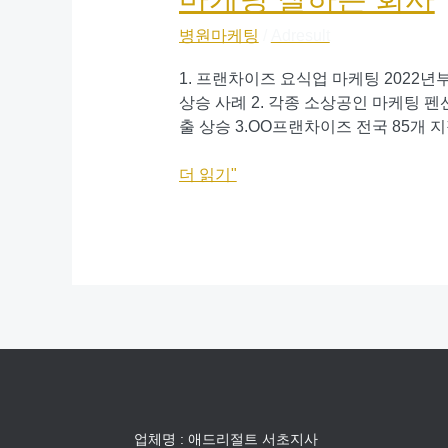
케
병원마케팅
/
Adresult
팅
잘
1. 프랜차이즈 요식업 마케팅 2022
하
상승 사례 2. 각종 소상공인 마케팅 펜
는
출 상승 3.OO프랜차이즈 전국 85개 지점
회
사
더 읽기"
업체명 : 애드리절트 서초지사