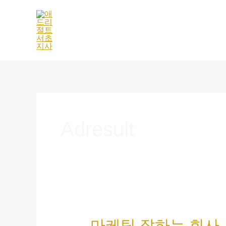
콘
텐
츠
로
건
너
뛰
기
Adresult
마
마케팅 잘하는 회사